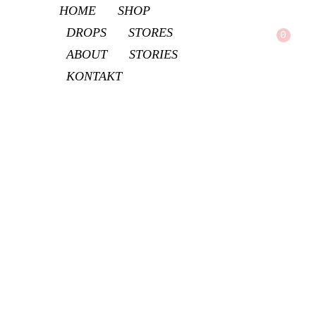
HOME
SHOP
DROPS
STORES
0
ABOUT
STORIES
LE GOLD APPAREL | Kostenloser Versand ab 150€ Bestellwert innerhalb Deutschlands
KONTAKT