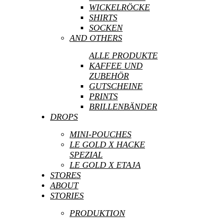
WICKELRÖCKE
SHIRTS
SOCKEN
AND OTHERS
ALLE PRODUKTE
KAFFEE UND
ZUBEHÖR
GUTSCHEINE
PRINTS
BRILLENBÄNDER
DROPS
Laden- und Ateliergemeinschaft von LAYAGH
und LE GOLD im Bremer Viertel. Neben dem
MINI-POUCHES
hauseigenen Sortiment, das wir vor Ort in
LE GOLD X HACKE
unserer Werkstatt in Handarbeit
SPEZIAL
produzieren, gibt es eine feine Auswahl an
LE GOLD X ETAJA
Produkten weiterer kleiner individueller
STORES
Labels und Künstler:innen. Schmuckdesign,
ABOUT
Textiles, Interior, ... Eine Kombination
aus Design und Handwerk mit Anspruch an
STORIES
Ethik und Ästhetik.
PRODUKTION