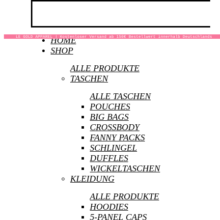
LE GOLD APPAREL | Kostenloser Versand ab 150€ Bestellwert innerhalb Deutschlands
HOME
SHOP
KONTAKT
ALLE PRODUKTE
TASCHEN
ALLE TASCHEN
POUCHES
BIG BAGS
LE GOLD, Inh. Lena-Johanna Radtke, Fehrfeld
CROSSBODY
25, 28203 Bremen
FANNY PACKS
SCHLINGEL
This is custom heading element
DUFFLES
WICKELTASCHEN
KLEIDUNG
ALLE PRODUKTE
HOODIES
5-PANEL CAPS