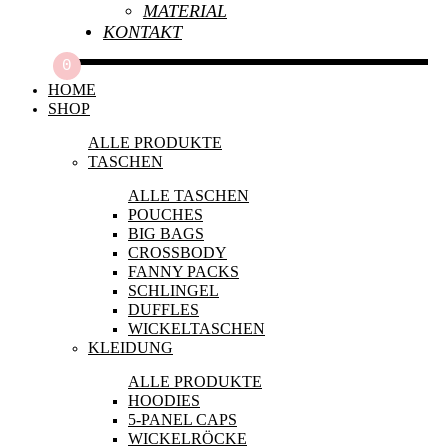
Öffnungszeiten:
MATERIAL
KONTAKT
Do + Fr 12 - 18
Sa 11 - 15
0
HOME
SHOP
Social Links
ALLE PRODUKTE
TASCHEN
ALLE TASCHEN
POUCHES
BIG BAGS
Name
CROSSBODY
FANNY PACKS
E-Mail
SCHLINGEL
DUFFLES
WICKELTASCHEN
KLEIDUNG
+
ALLE PRODUKTE
Nachricht
HOODIES
5-PANEL CAPS
WICKELRÖCKE