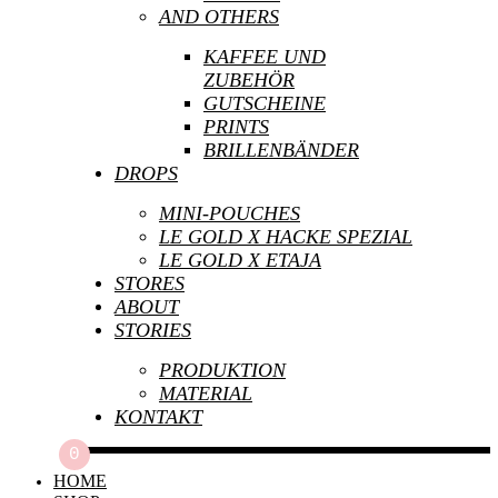
ausgehende Bild, woraus ich dann wieder unte
AND OTHERS
Produkte ergaben sich dann ganz selbstverstä
Atelier in Bremen und in überschaubarer Aufl
KAFFEE UND
ZUBEHÖR
Entstanden sind neue Taschen, Prints und Ker
GUTSCHEINE
der Kollektion aufgreift. Realisiert mit und
PRINTS
BRILLENBÄNDER
JETZT KAUFEN
DROPS
MINI-POUCHES
LE GOLD X HACKE SPEZIAL
LE GOLD X ETAJA
STORES
ABOUT
STORIES
PRODUKTION
MATERIAL
KONTAKT
0
HOME