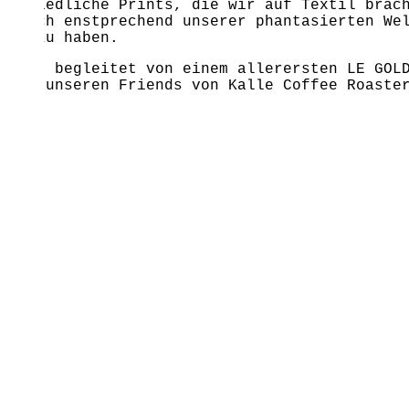
rschiedliche Prints, die wir auf Textil brac
ndlich enstprechend unserer phantasierten We
age zu haben.
amik, begleitet von einem allerersten LE GOL
 von unseren Friends von Kalle Coffee Roaste