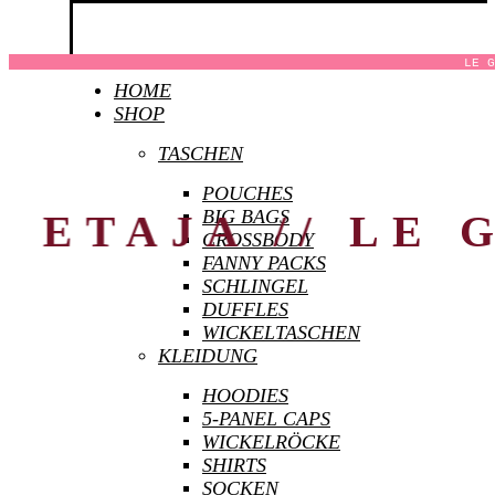
MINI KOLL
LE G
HOME
SHOP
holt euch die neuen Teile der Collab – sie b
TASCHEN
POUCHES
BIG BAGS
AJA //
LE GOL
CROSSBODY
FANNY PACKS
SCHLINGEL
DUFFLES
WICKELTASCHEN
TROPENURLAUB FÜR 
KLEIDUNG
HOODIES
5-PANEL CAPS
WICKELRÖCKE
Gemeinsam mit der hannoveranischen Künstleri
SHIRTS
tropisch frech, Picknick, Genuss und Outdoor
SOCKEN