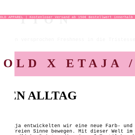
EKTION
OLD APPAREL | Kostenloser Versand ab 150€ Bestellwert innerhalb 
ringen versprochen Freshness in die Tristess
D X ETAJA //
L
DEN ALLTAG
n Etaja entwickelten wir eine neue Farb- und
 im freien Sinne bewegen. Mit dieser Welt im