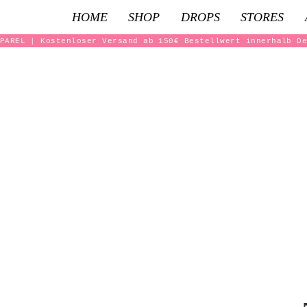
HOME
SHOP
DROPS
STORES
PAREL | Kostenloser Versand ab 150€ Bestellwert innerhalb D