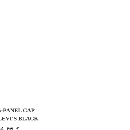
5-PANEL CAP
LEVI'S BLACK
64,00
€