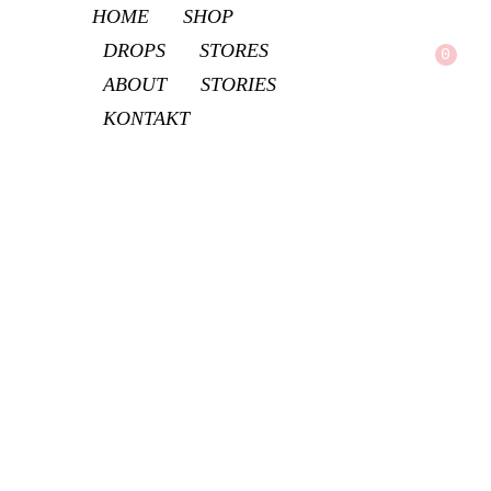
HOME
SHOP
DROPS
STORES
0
ABOUT
STORIES
LE GOLD APPAREL | Kostenloser Versand ab 150€ Bestellwert innerhalb Deutschlands
KONTAKT