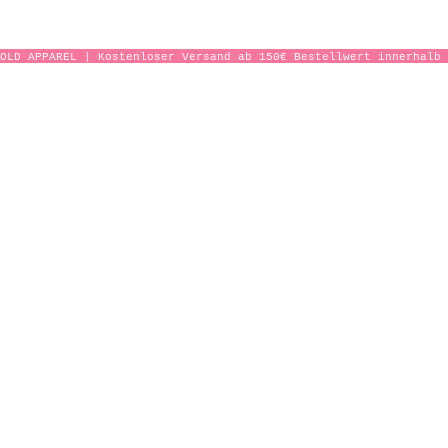
OLD APPAREL | Kostenloser Versand ab 150€ Bestellwert innerhalb 