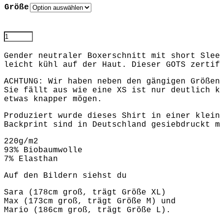
Größe
T-
SHIRT
weiß
Gender neutraler Boxerschnitt mit short Slee
quantity
leicht kühl auf der Haut. Dieser GOTS zertif
ACHTUNG: Wir haben neben den gängigen Größen
Sie fällt aus wie eine XS ist nur deutlich k
etwas knapper mögen.
Produziert wurde dieses Shirt in einer klein
Backprint sind in Deutschland gesiebdruckt m
220g/m2
93% Biobaumwolle
7% Elasthan
Auf den Bildern siehst du
Sara (178cm groß, trägt Größe XL)
Max (173cm groß, trägt Größe M) und
Mario (186cm groß, trägt Größe L).