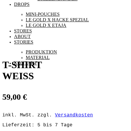
DROPS
MINI-POUCHES
LE GOLD X HACKE SPEZIAL
LE GOLD X ETAJA
STORES
ABOUT
STORIES
PRODUKTION
MATERIAL
T-SHIRT
KONTAKT
WEISS
59,00
€
inkl. MwSt.
zzgl.
Versandkosten
Lieferzeit:
5 bis 7 Tage